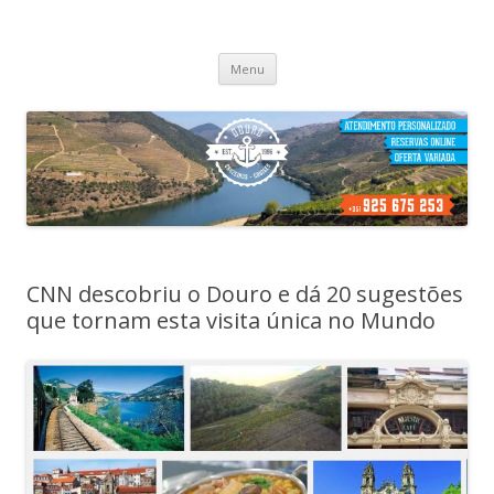
Cruzeiros no Porto
Passeio de barco no porto
Skip
Menu
to
content
CNN descobriu o Douro e dá 20 sugestões
que tornam esta visita única no Mundo