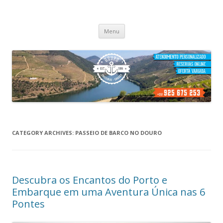
Cruzeiros no Porto
Passeio de barco no porto
Skip
Menu
to
content
CATEGORY ARCHIVES:
PASSEIO DE BARCO NO DOURO
Descubra os Encantos do Porto e
Embarque em uma Aventura Única nas 6
Pontes