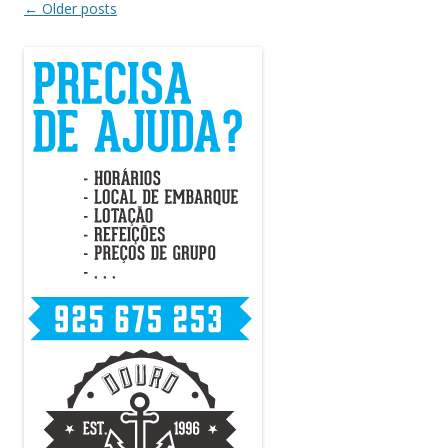
Post
←
Older posts
navigation