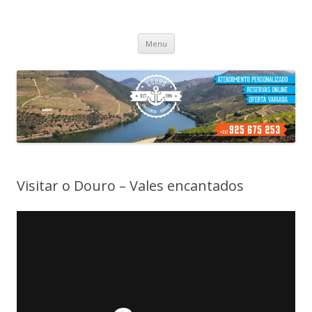
Cruzeiros no Porto
Passeio de barco no porto
Skip
Menu
to
content
Visitar o Douro – Vales encantados