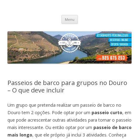
Cruzeiros no Porto
Passeio de barco no porto
Skip
Menu
to
content
Passeios de barco para grupos no Douro
– O que deve incluir
Um grupo que pretenda realizar um passeio de barco no
Douro tem 2 opções.
Pode optar por um
passeio curto
, em
que pode acrescentar outras atividades para tornar o passeio
mais interessante
. Ou então optar por um
passeio de barco
mais longo
, que ele próprio já inclui 3 atividades. Conheça