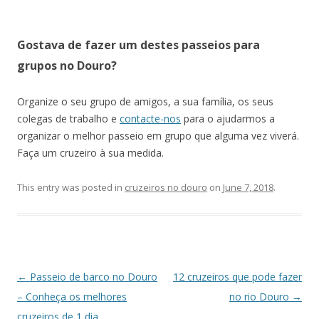
Gostava de fazer um destes passeios para
grupos no Douro?
Organize o seu grupo de amigos, a sua família, os seus
colegas de trabalho e
contacte-nos
para o ajudarmos a
organizar o melhor passeio em grupo que alguma vez viverá.
Faça um cruzeiro à sua medida.
This entry was posted in
cruzeiros no douro
on
June 7, 2018
.
Post
←
Passeio de barco no Douro
12 cruzeiros que pode fazer
navigation
– Conheça os melhores
no rio Douro
→
cruzeiros de 1 dia