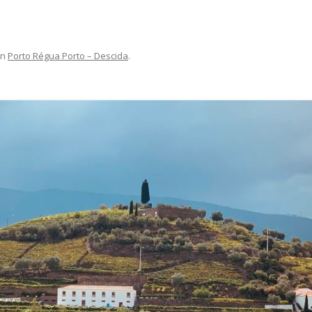
in
Porto Régua Porto – Descida
.