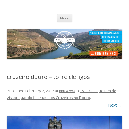
Cruzeiros no Porto
Passeio de barco no porto
Skip
Menu
to
content
cruzeiro douro – torre clerigos
Published
February 2, 2017
at
660 × 880
in
15 Locais que tem de
visitar quando fizer um dos Cruzeiros no Douro
.
Next →