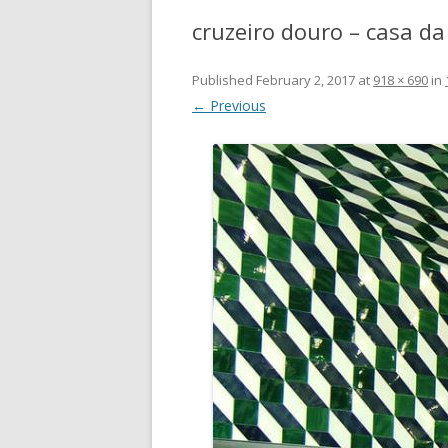
cruzeiro douro – casa d
Published
February 2, 2017
at
918 × 690
in
← Previous