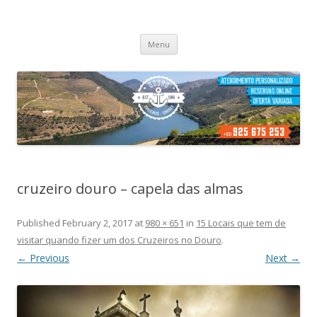
Cruzeiros no Porto
Passeio de barco no porto
Skip
Menu
to
content
cruzeiro douro – capela das almas
Published
February 2, 2017
at
980 × 651
in
15 Locais que tem de
visitar quando fizer um dos Cruzeiros no Douro
.
← Previous
Next →